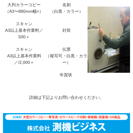
大判カラーコピー
名刺
（A3〜880mm幅×）
（白黒・カラー）
スキャン
A3以上基本作業料／
封筒
500＋
スキャン
伝票
A3以上基本作業料
（複写可・白黒・カラ
／/2,000＋
ー）
年賀状
詳細は下記よりお問い合わせください。