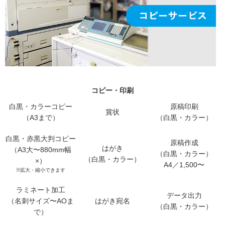
コピー・印刷
白黒・カラーコピー
原稿印刷
賞状
（A3まで）
（白黒・カラー）
白黒・赤黒大判コピー
原稿作成
はがき
（A3大〜880mm幅
（白黒・カラー）
（白黒・カラー）
×）
A4／1,500〜
※拡大・縮小できます
ラミネート加工
データ出力
（名刺サイズ〜AOま
はがき宛名
（白黒・カラー）
で）