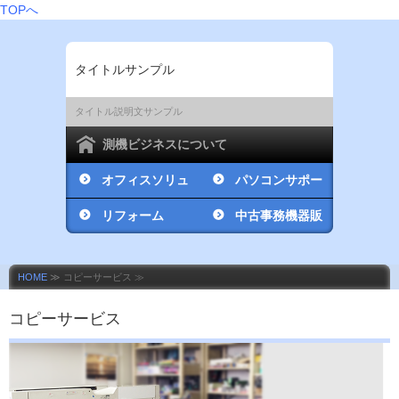
TOPへ
タイトルサンプル
タイトル説明文サンプル
測機ビジネスについて
オフィスソリュ
パソコンサポー
ーション
リフォーム
ト・修理
中古事務機器販
売
HOME
≫ コピーサービス ≫
コピーサービス